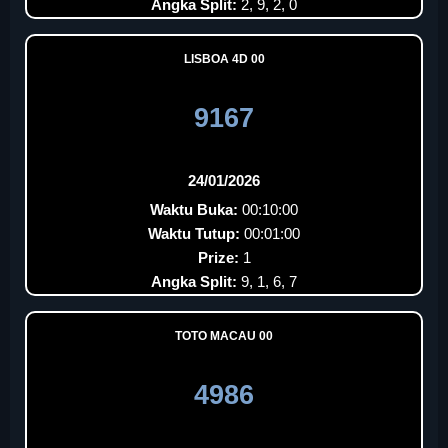
Angka Split:
2, 9, 2, 0
LISBOA 4D 00
9167
24/01/2026
Waktu Buka:
00:10:00
Waktu Tutup:
00:01:00
Prize:
1
Angka Split:
9, 1, 6, 7
TOTO MACAU 00
4986