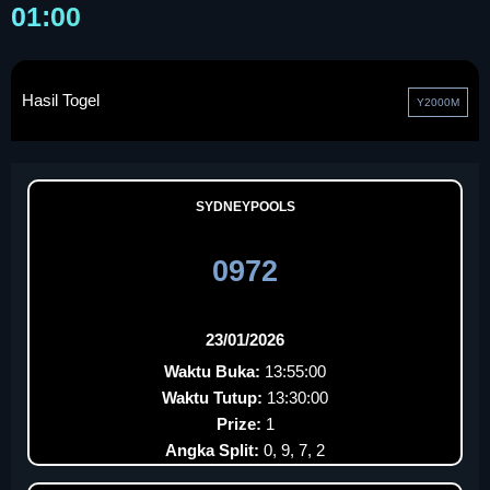
01:00
Hasil Togel
Y2000M
SYDNEYPOOLS
0972
23/01/2026
Waktu Buka:
13:55:00
Waktu Tutup:
13:30:00
Prize:
1
Angka Split:
0, 9, 7, 2