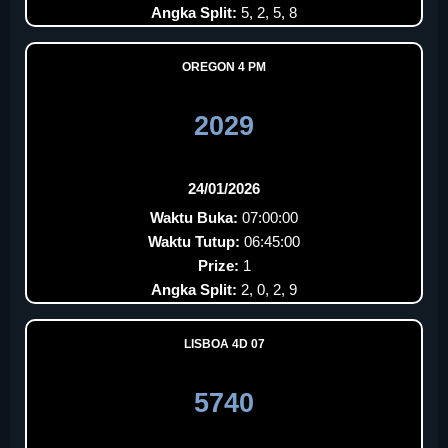
Angka Split:
5, 2, 5, 8
OREGON 4 PM
2029
24/01/2026
Waktu Buka:
07:00:00
Waktu Tutup:
06:45:00
Prize:
1
Angka Split:
2, 0, 2, 9
LISBOA 4D 07
5740