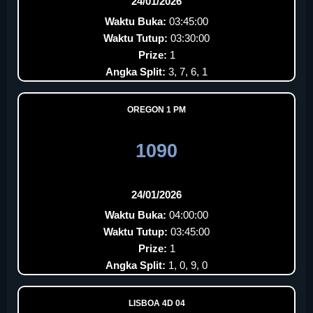
24/01/2026
Waktu Buka:
03:45:00
Waktu Tutup:
03:30:00
Prize:
1
Angka Split:
3, 7, 6, 1
OREGON 1 PM
1090
24/01/2026
Waktu Buka:
04:00:00
Waktu Tutup:
03:45:00
Prize:
1
Angka Split:
1, 0, 9, 0
LISBOA 4D 04