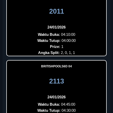
2011
24/01/2026
Waktu Buka:
04:10:00
Waktu Tutup:
04:00:00
Prize:
1
Angka Split:
2, 0, 1, 1
BRITISHPOOLS6D 04
2113
24/01/2026
Waktu Buka:
04:45:00
Waktu Tutup:
04:30:00