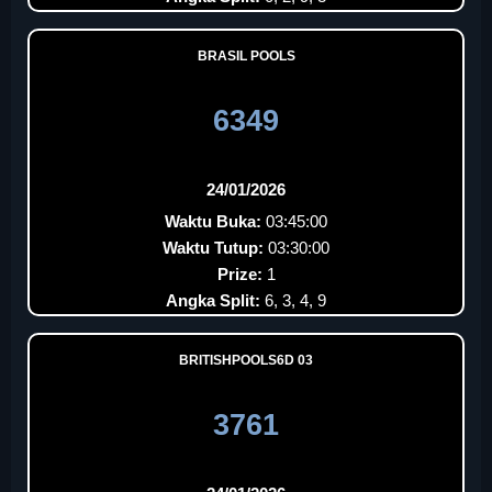
BRASIL POOLS
6349
24/01/2026
Waktu Buka:
03:45:00
Waktu Tutup:
03:30:00
Prize:
1
Angka Split:
6, 3, 4, 9
BRITISHPOOLS6D 03
3761