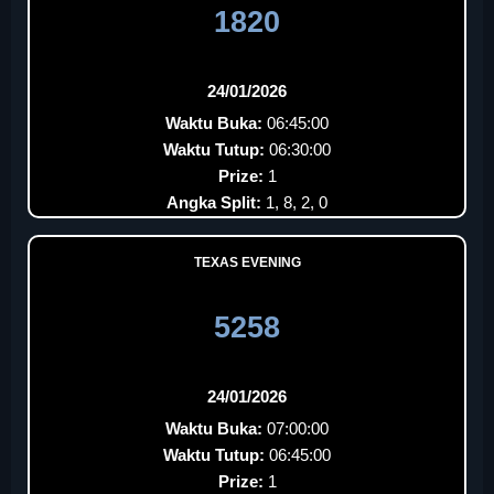
1820
24/01/2026
Waktu Buka:
06:45:00
Waktu Tutup:
06:30:00
Prize:
1
Angka Split:
1, 8, 2, 0
TEXAS EVENING
5258
24/01/2026
Waktu Buka:
07:00:00
Waktu Tutup:
06:45:00
Prize:
1