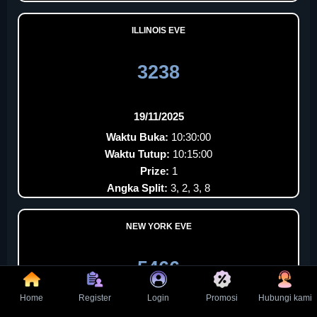
ILLINOIS EVE
3238
19/11/2025
Waktu Buka:
10:30:00
Waktu Tutup:
10:15:00
Prize:
1
Angka Split:
3, 2, 3, 8
NEW YORK EVE
5466
Home
Register
Login
Promosi
Hubungi kami
19/11/2025