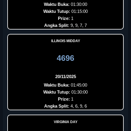
Waktu Buka:
01:30:00
Waktu Tutup:
01:15:00
Prize:
1
Angka Split:
9, 9, 7, 7
ILLINOIS MIDDAY
4696
20/11/2025
Waktu Buka:
01:45:00
Waktu Tutup:
01:30:00
Prize:
1
Angka Split:
4, 6, 9, 6
VIRGINIA DAY