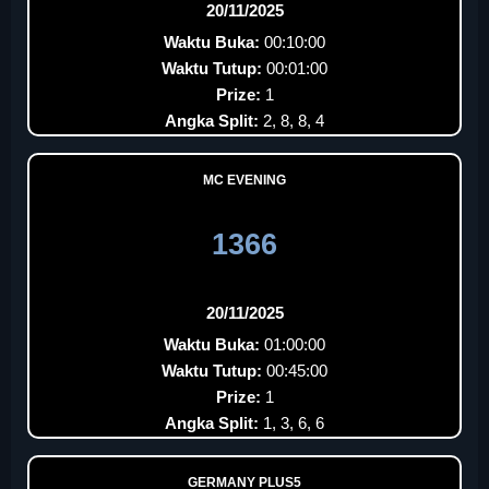
20/11/2025
Waktu Buka:
00:10:00
Waktu Tutup:
00:01:00
Prize:
1
Angka Split:
2, 8, 8, 4
MC EVENING
1366
20/11/2025
Waktu Buka:
01:00:00
Waktu Tutup:
00:45:00
Prize:
1
Angka Split:
1, 3, 6, 6
GERMANY PLUS5