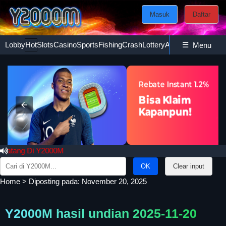
Masuk
Daftar
Lobby
Hot
Slots
Casino
Sports
Fishing
Crash
Lottery
Ayam
☰
Poker
Esport
Menu
ng Di Y2000M
Search
Clear input
for:
Home
>
Diposting pada: November 20, 2025
Y2000M hasil undian 2025-11-20