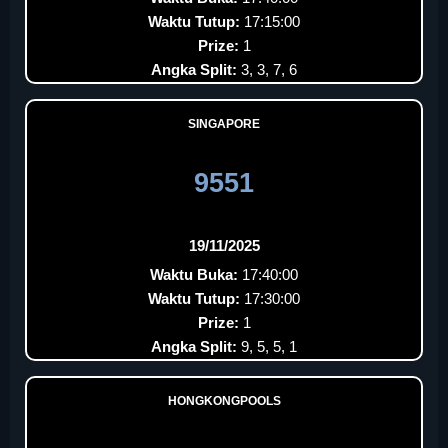
Waktu Tutup:
17:15:00
Prize:
1
Angka Split:
3, 3, 7, 6
SINGAPORE
9551
19/11/2025
Waktu Buka:
17:40:00
Waktu Tutup:
17:30:00
Prize:
1
Angka Split:
9, 5, 5, 1
HONGKONGPOOLS