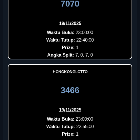
7070
19/11/2025
Waktu Buka:
23:00:00
Waktu Tutup:
22:40:00
Prize:
1
Angka Split:
7, 0, 7, 0
HONGKONGLOTTO
3466
19/11/2025
Waktu Buka:
23:00:00
Waktu Tutup:
22:55:00
Prize:
1