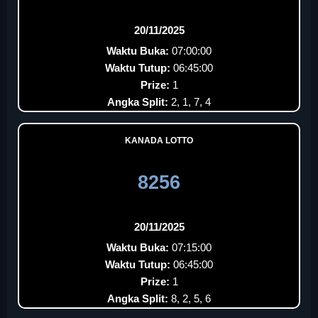
20/11/2025
Waktu Buka:
07:00:00
Waktu Tutup:
06:45:00
Prize:
1
Angka Split:
2, 1, 7, 4
KANADA LOTTO
8256
20/11/2025
Waktu Buka:
07:15:00
Waktu Tutup:
06:45:00
Prize:
1
Angka Split:
8, 2, 5, 6