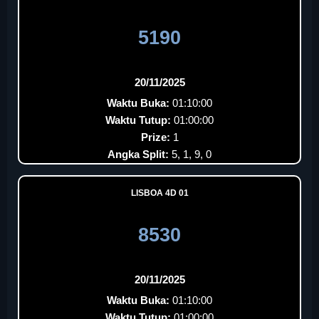
5190
20/11/2025
Waktu Buka:
01:10:00
Waktu Tutup:
01:00:00
Prize:
1
Angka Split:
5, 1, 9, 0
LISBOA 4D 01
8530
20/11/2025
Waktu Buka:
01:10:00
Waktu Tutup:
01:00:00