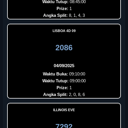
Waktu Tutup:
08:45:00
Prize:
1
Angka Split:
8, 1, 4, 3
LISBOA 4D 09
2086
04/09/2025
Waktu Buka:
09:10:00
Waktu Tutup:
09:00:00
Prize:
1
Angka Split:
2, 0, 8, 6
ILLINOIS EVE
7292