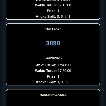
Waktu Tutup:
17:15:00
Prize:
1
Angka Split:
8, 6, 2, 1
SINGAPORE
3898
04/09/2025
Waktu Buka:
17:40:00
Waktu Tutup:
17:30:00
Prize:
1
Angka Split:
3, 8, 9, 8
HONGKONGPOOLS