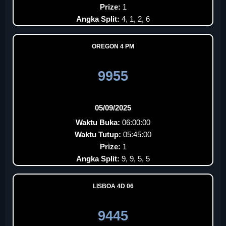
Prize:
1
Angka Split:
4, 1, 2, 6
OREGON 4 PM
9955
05/09/2025
Waktu Buka:
06:00:00
Waktu Tutup:
05:45:00
Prize:
1
Angka Split:
9, 9, 5, 5
LISBOA 4D 06
9445