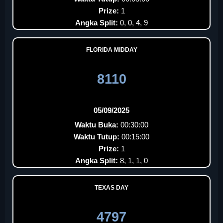
Prize:
1
Angka Split:
0, 0, 4, 9
FLORIDA MIDDAY
8110
05/09/2025
Waktu Buka:
00:30:00
Waktu Tutup:
00:15:00
Prize:
1
Angka Split:
8, 1, 1, 0
TEXAS DAY
4797