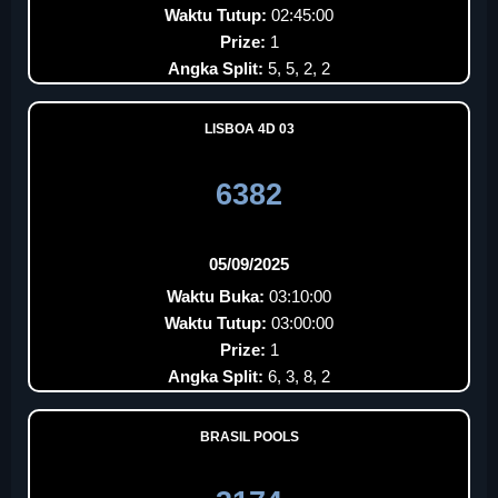
Waktu Tutup:
02:45:00
Prize:
1
Angka Split:
5, 5, 2, 2
LISBOA 4D 03
6382
05/09/2025
Waktu Buka:
03:10:00
Waktu Tutup:
03:00:00
Prize:
1
Angka Split:
6, 3, 8, 2
BRASIL POOLS