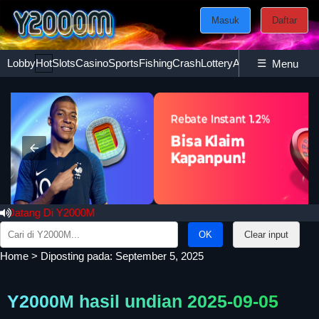
Masuk
Daftar
Lobby
Hot
Slots
Casino
Sports
Fishing
Crash
Lottery
Ayam
☰
Poker
Esport
Menu
tang Di Y2000M
Search
Clear input
for:
Home
>
Diposting pada: September 5, 2025
Y2000M hasil undian 2025-09-05