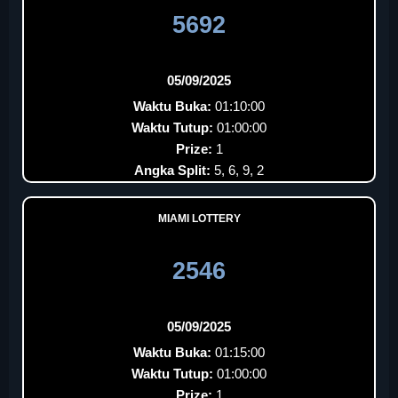
5692
05/09/2025
Waktu Buka:
01:10:00
Waktu Tutup:
01:00:00
Prize:
1
Angka Split:
5, 6, 9, 2
MIAMI LOTTERY
2546
05/09/2025
Waktu Buka:
01:15:00
Waktu Tutup:
01:00:00
Prize:
1