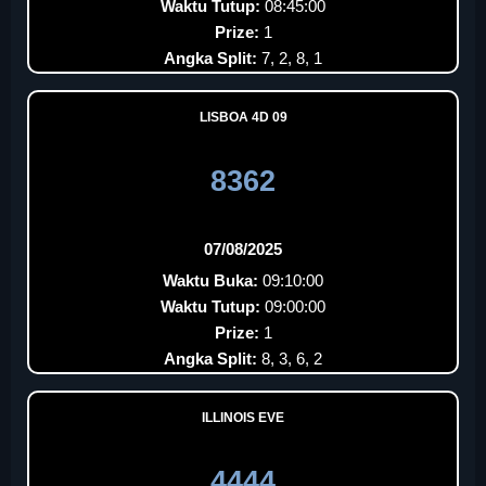
Waktu Tutup:
08:45:00
Prize:
1
Angka Split:
7, 2, 8, 1
LISBOA 4D 09
8362
07/08/2025
Waktu Buka:
09:10:00
Waktu Tutup:
09:00:00
Prize:
1
Angka Split:
8, 3, 6, 2
ILLINOIS EVE
4444