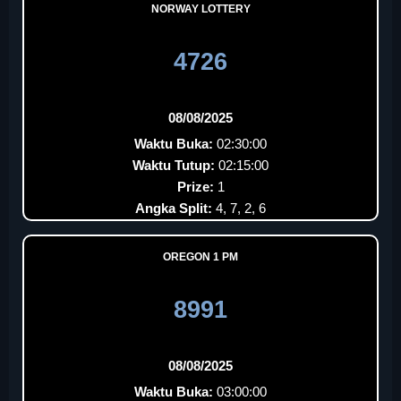
NORWAY LOTTERY
4726
08/08/2025
Waktu Buka:
02:30:00
Waktu Tutup:
02:15:00
Prize:
1
Angka Split:
4, 7, 2, 6
OREGON 1 PM
8991
08/08/2025
Waktu Buka:
03:00:00