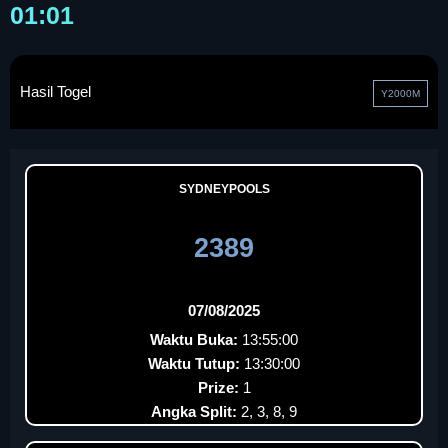
01:01
Hasil Togel
Y2000M
SYDNEYPOOLS
2389
07/08/2025
Waktu Buka:
13:55:00
Waktu Tutup:
13:30:00
Prize:
1
Angka Split:
2, 3, 8, 9