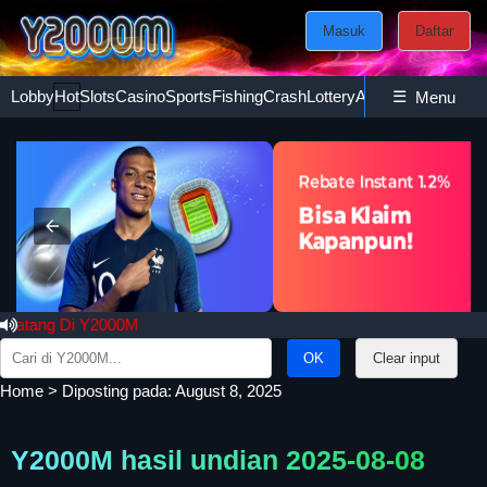
Masuk
Daftar
Lobby
Hot
Slots
Casino
Sports
Fishing
Crash
Lottery
Ayam
☰
Poker
Esport
Menu
ang Di Y2000M
Search
Clear input
for:
Home
>
Diposting pada: August 8, 2025
Y2000M hasil undian 2025-08-08