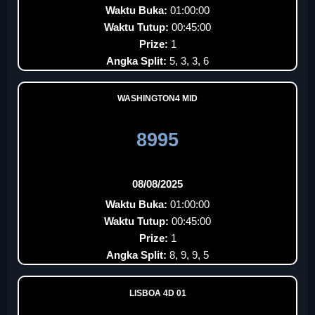
Waktu Buka:
01:00:00
Waktu Tutup:
00:45:00
Prize:
1
Angka Split:
5, 3, 3, 6
WASHINGTON4 MID
8995
08/08/2025
Waktu Buka:
01:00:00
Waktu Tutup:
00:45:00
Prize:
1
Angka Split:
8, 9, 9, 5
LISBOA 4D 01