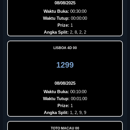
08/08/2025
Waktu Buka:
00:30:00
Waktu Tutup:
00:00:00
Prize:
1
Angka Split:
2, 8, 2, 2
LISBOA 4D 00
1299
08/08/2025
Waktu Buka:
00:10:00
Waktu Tutup:
00:01:00
Prize:
1
Angka Split:
1, 2, 9, 9
TOTO MACAU 00