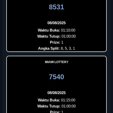
8531
08/08/2025
Waktu Buka:
01:10:00
Waktu Tutup:
01:00:00
Prize:
1
Angka Split:
8, 5, 3, 1
MIAMI LOTTERY
7540
08/08/2025
Waktu Buka:
01:15:00
Waktu Tutup:
01:00:00
Prize:
1