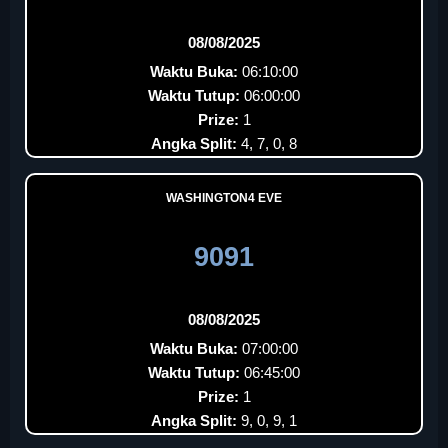
08/08/2025
Waktu Buka:
06:10:00
Waktu Tutup:
06:00:00
Prize:
1
Angka Split:
4, 7, 0, 8
WASHINGTON4 EVE
9091
08/08/2025
Waktu Buka:
07:00:00
Waktu Tutup:
06:45:00
Prize:
1
Angka Split:
9, 0, 9, 1