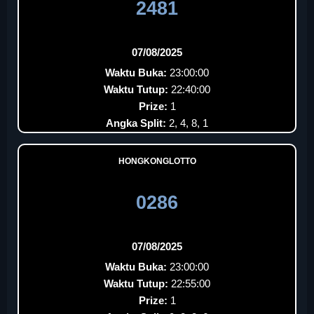
2481
07/08/2025
Waktu Buka:
23:00:00
Waktu Tutup:
22:40:00
Prize:
1
Angka Split:
2, 4, 8, 1
HONGKONGLOTTO
0286
07/08/2025
Waktu Buka:
23:00:00
Waktu Tutup:
22:55:00
Prize:
1