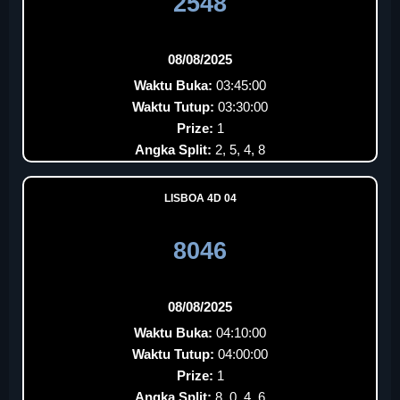
2548
08/08/2025
Waktu Buka:
03:45:00
Waktu Tutup:
03:30:00
Prize:
1
Angka Split:
2, 5, 4, 8
LISBOA 4D 04
8046
08/08/2025
Waktu Buka:
04:10:00
Waktu Tutup:
04:00:00
Prize:
1
Angka Split:
8, 0, 4, 6