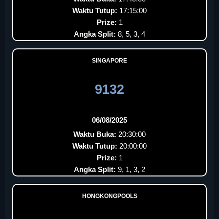
Waktu Tutup:
17:15:00
Prize:
1
Angka Split:
8, 5, 3, 4
SINGAPORE
9132
06/08/2025
Waktu Buka:
20:30:00
Waktu Tutup:
20:00:00
Prize:
1
Angka Split:
9, 1, 3, 2
HONGKONGPOOLS