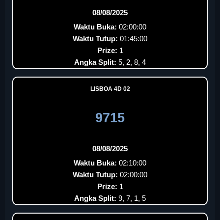
08/08/2025
Waktu Buka:
02:00:00
Waktu Tutup:
01:45:00
Prize:
1
Angka Split:
5, 2, 8, 4
LISBOA 4D 02
9715
08/08/2025
Waktu Buka:
02:10:00
Waktu Tutup:
02:00:00
Prize:
1
Angka Split:
9, 7, 1, 5