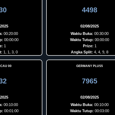
30
4498
/2025
02/08/2025
a:
00:20:00
Waktu Buka:
00:30:00
p:
00:00:00
Waktu Tutup:
00:00:00
e:
1
Prize:
1
t:
1, 1, 3, 0
Angka Split:
4, 4, 9, 8
CAU 00
GERMANY PLUS5
32
7965
/2025
02/08/2025
a:
00:10:00
Waktu Buka:
00:10:00
p:
00:01:00
Waktu Tutup:
00:03:00