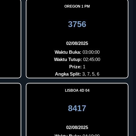
OREGON 1 PM
3756
02/08/2025
Waktu Buka:
03:00:00
Waktu Tutup:
02:45:00
Prize:
1
Angka Split:
3, 7, 5, 6
LISBOA 4D 04
8417
02/08/2025