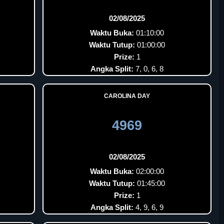
02/08/2025
Waktu Buka:
01:10:00
Waktu Tutup:
01:00:00
Prize:
1
Angka Split:
7, 0, 6, 8
CAROLINA DAY
4969
02/08/2025
Waktu Buka:
02:00:00
Waktu Tutup:
01:45:00
Prize:
1
Angka Split:
4, 9, 6, 9