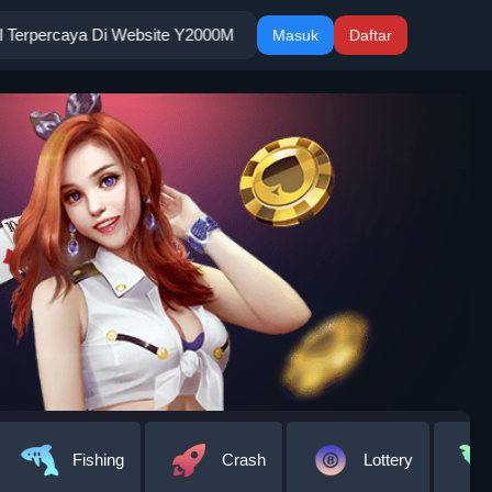
bsite Y2000M
Masuk
Daftar
Fishing
Crash
Lottery