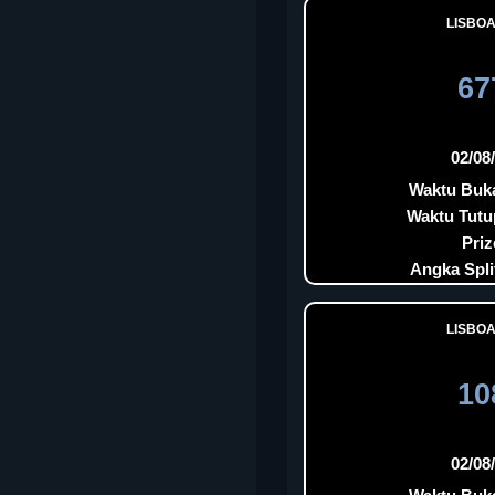
LISBOA
67
02/08
Waktu Buk
Waktu Tutu
Priz
Angka Spli
LISBOA
10
02/08