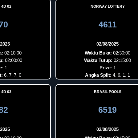
 4D 02
NORWAY LOTTERY
70
4611
/2025
02/08/2025
a:
02:10:00
Waktu Buka:
02:30:00
p:
02:00:00
Waktu Tutup:
02:15:00
e:
1
Prize:
1
t:
6, 7, 7, 0
Angka Split:
4, 6, 1, 1
 4D 03
BRASIL POOLS
82
6519
/2025
02/08/2025