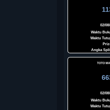
11
02/08
Waktu Buk
Waktu Tutu
Priz
Angka Spli
TOTO MA
66
02/08
Waktu Buk
Waktu Tutu