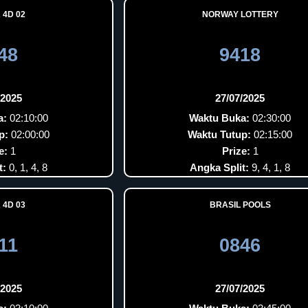
 4D 02
NORWAY LOTTERY
48
9418
/2025
27/07/2025
a:
02:10:00
Waktu Buka:
02:30:00
p:
02:00:00
Waktu Tutup:
02:15:00
e:
1
Prize:
1
t:
0, 1, 4, 8
Angka Split:
9, 4, 1, 8
 4D 03
BRASIL POOLS
11
0846
/2025
27/07/2025