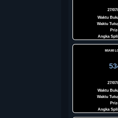
27/07
Waktu Buk
Waktu Tutu
Priz
Angka Spli
MIAMI L
53
27/07
Waktu Buk
Waktu Tutu
Priz
Angka Spli