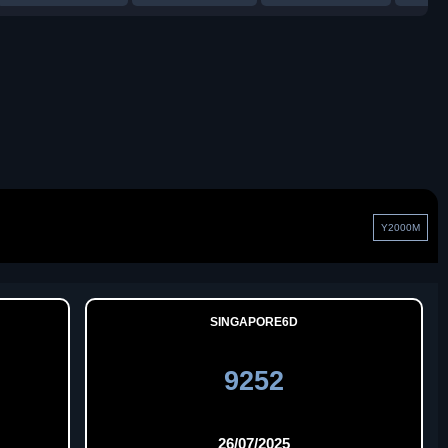
Y2000M
SINGAPORE6D
9252
26/07/2025