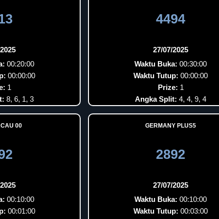
13
4494
/2025
27/07/2025
a:
00:20:00
Waktu Buka:
00:30:00
p:
00:00:00
Waktu Tutup:
00:00:00
e:
1
Prize:
1
t:
8, 6, 1, 3
Angka Split:
4, 4, 9, 4
CAU 00
GERMANY PLUS5
92
2892
/2025
27/07/2025
a:
00:10:00
Waktu Buka:
00:10:00
p:
00:01:00
Waktu Tutup:
00:03:00