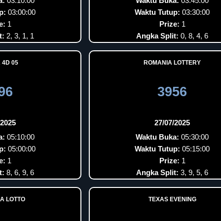
a:
03:10:00
Waktu Buka:
03:45:00
p:
03:00:00
Waktu Tutup:
03:30:00
e:
1
Prize:
1
t:
2, 3, 1, 1
Angka Split:
0, 8, 4, 6
 4D 05
ROMANIA LOTTERY
96
3956
/2025
27/07/2025
a:
05:10:00
Waktu Buka:
05:30:00
p:
05:00:00
Waktu Tutup:
05:15:00
e:
1
Prize:
1
t:
8, 6, 9, 6
Angka Split:
3, 9, 5, 6
A LOTTO
TEXAS EVENING