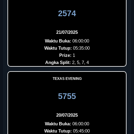
2574
21/07/2025
Waktu Buka:
06:00:00
Waktu Tutup:
05:35:00
Prize:
1
Angka Split:
2, 5, 7, 4
TEXAS EVENING
5755
20/07/2025
Waktu Buka:
06:00:00
Waktu Tutup:
05:45:00