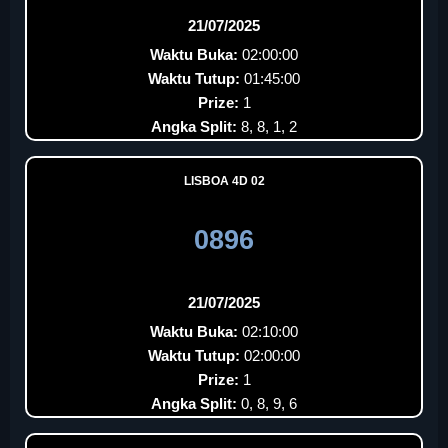
21/07/2025
Waktu Buka:
02:00:00
Waktu Tutup:
01:45:00
Prize:
1
Angka Split:
8, 8, 1, 2
LISBOA 4D 02
0896
21/07/2025
Waktu Buka:
02:10:00
Waktu Tutup:
02:00:00
Prize:
1
Angka Split:
0, 8, 9, 6