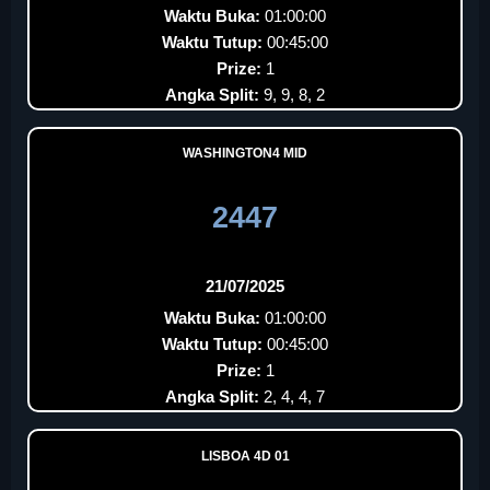
Waktu Buka:
01:00:00
Waktu Tutup:
00:45:00
Prize:
1
Angka Split:
9, 9, 8, 2
WASHINGTON4 MID
2447
21/07/2025
Waktu Buka:
01:00:00
Waktu Tutup:
00:45:00
Prize:
1
Angka Split:
2, 4, 4, 7
LISBOA 4D 01