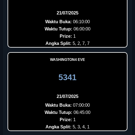
21/07/2025
Waktu Buka:
06:10:00
Waktu Tutup:
06:00:00
Prize:
1
Angka Split:
5, 2, 7, 7
WASHINGTON4 EVE
5341
21/07/2025
Waktu Buka:
07:00:00
Waktu Tutup:
06:45:00
Prize:
1
Angka Split:
5, 3, 4, 1