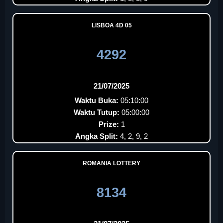
LISBOA 4D 05
4292
21/07/2025
Waktu Buka:
05:10:00
Waktu Tutup:
05:00:00
Prize:
1
Angka Split:
4, 2, 9, 2
ROMANIA LOTTERY
8134