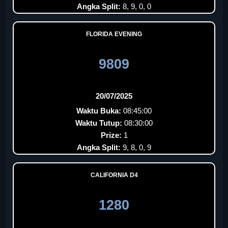
Angka Split:
8, 9, 0, 0
FLORIDA EVENING
9809
20/07/2025
Waktu Buka:
08:45:00
Waktu Tutup:
08:30:00
Prize:
1
Angka Split:
9, 8, 0, 9
CALIFORNIA D4
1280