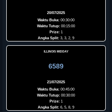
20/07/2025
Waktu Buka:
00:30:00
Waktu Tutup:
00:15:00
Prize:
1
Angka Split:
3, 3, 2, 9
ILLINOIS MIDDAY
6589
21/07/2025
Waktu Buka:
00:45:00
Waktu Tutup:
00:30:00
Prize:
1
Angka Split:
6, 5, 8, 9