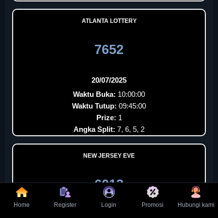
ATLANTA LOTTERY
7652
20/07/2025
Waktu Buka:
10:00:00
Waktu Tutup:
09:45:00
Prize:
1
Angka Split:
7, 6, 5, 2
NEW JERSEY EVE
6013
Home
Register
Login
Promosi
Hubungi kami
20/07/2025