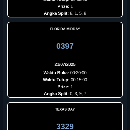
Prize:
1
Angka Split:
8, 1, 5, 8
FLORIDA MIDDAY
0397
21/07/2025
Waktu Buka:
00:30:00
Waktu Tutup:
00:15:00
Prize:
1
Angka Split:
0, 3, 9, 7
TEXAS DAY
3329