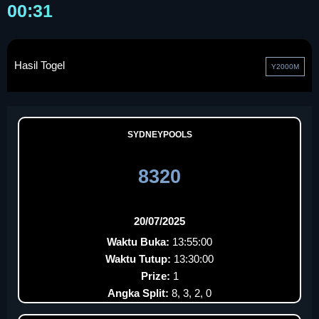
00:31
Hasil Togel
Y2000M
SYDNEYPOOLS
8320
20/07/2025
Waktu Buka:
13:55:00
Waktu Tutup:
13:30:00
Prize:
1
Angka Split:
8, 3, 2, 0