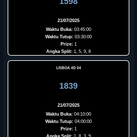
1598
21/07/2025
Waktu Buka:
03:45:00
Waktu Tutup:
03:30:00
Prize:
1
Angka Split:
1, 5, 9, 8
LISBOA 4D 04
1839
21/07/2025
Waktu Buka:
04:10:00
Waktu Tutup:
04:00:00
Prize:
1
Angka Split:
1, 8, 3, 9