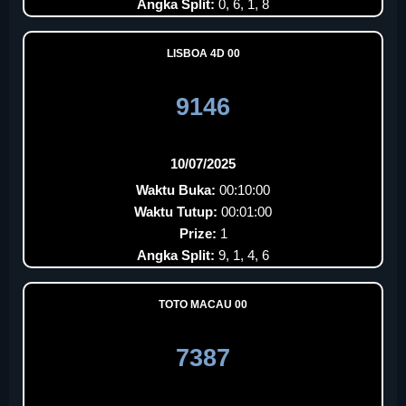
Angka Split:
0, 6, 1, 8
LISBOA 4D 00
9146
10/07/2025
Waktu Buka:
00:10:00
Waktu Tutup:
00:01:00
Prize:
1
Angka Split:
9, 1, 4, 6
TOTO MACAU 00
7387