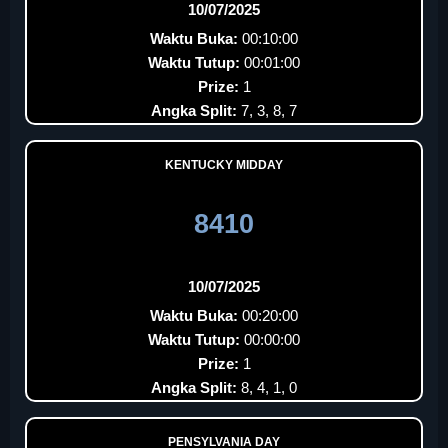
10/07/2025
Waktu Buka:
00:10:00
Waktu Tutup:
00:01:00
Prize:
1
Angka Split:
7, 3, 8, 7
KENTUCKY MIDDAY
8410
10/07/2025
Waktu Buka:
00:20:00
Waktu Tutup:
00:00:00
Prize:
1
Angka Split:
8, 4, 1, 0
PENSYLVANIA DAY