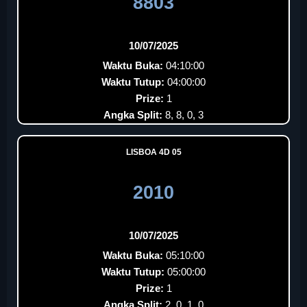
8803
10/07/2025
Waktu Buka:
04:10:00
Waktu Tutup:
04:00:00
Prize:
1
Angka Split:
8, 8, 0, 3
LISBOA 4D 05
2010
10/07/2025
Waktu Buka:
05:10:00
Waktu Tutup:
05:00:00
Prize:
1
Angka Split:
2, 0, 1, 0