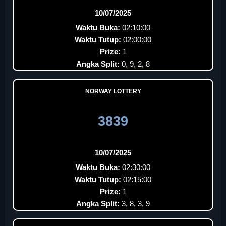
10/07/2025
Waktu Buka:
02:10:00
Waktu Tutup:
02:00:00
Prize:
1
Angka Split:
0, 9, 2, 8
NORWAY LOTTERY
3839
10/07/2025
Waktu Buka:
02:30:00
Waktu Tutup:
02:15:00
Prize:
1
Angka Split:
3, 8, 3, 9