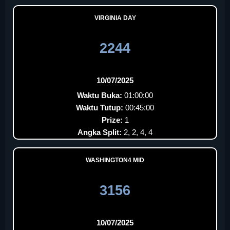
VIRGINIA DAY
2244
10/07/2025
Waktu Buka:
01:00:00
Waktu Tutup:
00:45:00
Prize:
1
Angka Split:
2, 2, 4, 4
WASHINGTON4 MID
3156
10/07/2025