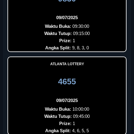
09/07/2025
Waktu Buka:
09:30:00
Waktu Tutup:
09:15:00
Prize:
1
Angka Split:
9, 8, 3, 0
ATLANTA LOTTERY
4655
09/07/2025
Waktu Buka:
10:00:00
Waktu Tutup:
09:45:00
Prize:
1
Angka Split:
4, 6, 5, 5