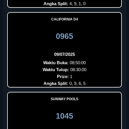
Angka Split:
4, 9, 1, 0
CALIFORNIA D4
0965
09/07/2025
Waktu Buka:
08:50:00
Waktu Tutup:
08:30:00
Prize:
1
Angka Split:
0, 9, 6, 5
SUNWAY POOLS
1045