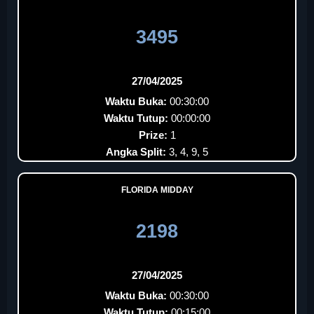
3495
27/04/2025
Waktu Buka:
00:30:00
Waktu Tutup:
00:00:00
Prize:
1
Angka Split:
3, 4, 9, 5
FLORIDA MIDDAY
2198
27/04/2025
Waktu Buka:
00:30:00
Waktu Tutup:
00:15:00