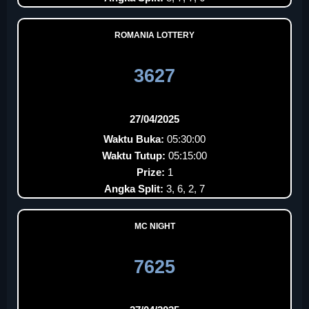
ROMANIA LOTTERY
3627
27/04/2025
Waktu Buka:
05:30:00
Waktu Tutup:
05:15:00
Prize:
1
Angka Split:
3, 6, 2, 7
MC NIGHT
7625