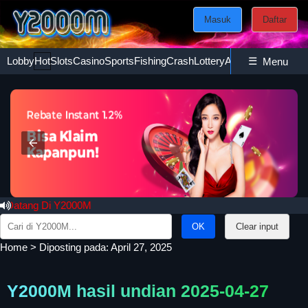
Masuk
Daftar
Lobby
Hot
Slots
Casino
Sports
Fishing
Crash
Lottery
Ayam
☰
Poker
Esport
Menu
ang Di Y2000M
Search
Clear input
for:
Home
>
Diposting pada: April 27, 2025
Y2000M hasil undian 2025-04-27