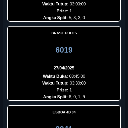
Waktu Tutup:
03:00:00
Prize:
1
Angka Split:
5, 3, 3, 0
BRASIL POOLS
6019
27/04/2025
Waktu Buka:
03:45:00
Waktu Tutup:
03:30:00
Prize:
1
Angka Split:
6, 0, 1, 9
LISBOA 4D 04