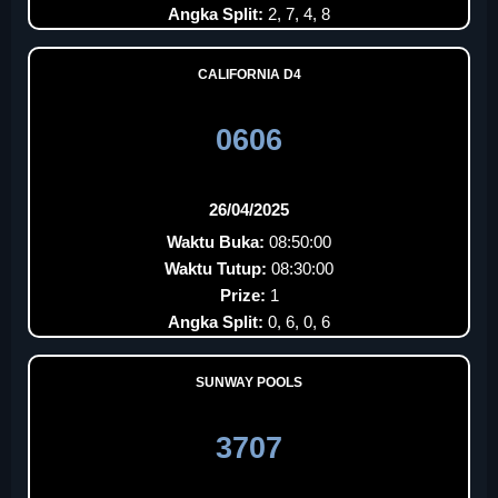
Angka Split:
2, 7, 4, 8
CALIFORNIA D4
0606
26/04/2025
Waktu Buka:
08:50:00
Waktu Tutup:
08:30:00
Prize:
1
Angka Split:
0, 6, 0, 6
SUNWAY POOLS
3707