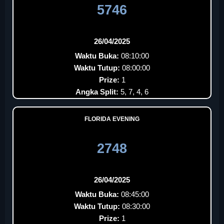
5746
26/04/2025
Waktu Buka:
08:10:00
Waktu Tutup:
08:00:00
Prize:
1
Angka Split:
5, 7, 4, 6
FLORIDA EVENING
2748
26/04/2025
Waktu Buka:
08:45:00
Waktu Tutup:
08:30:00
Prize:
1