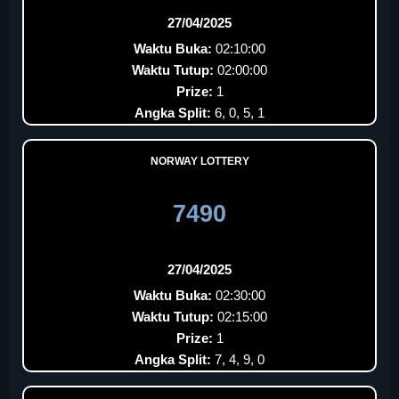
27/04/2025
Waktu Buka:
02:10:00
Waktu Tutup:
02:00:00
Prize:
1
Angka Split:
6, 0, 5, 1
NORWAY LOTTERY
7490
27/04/2025
Waktu Buka:
02:30:00
Waktu Tutup:
02:15:00
Prize:
1
Angka Split:
7, 4, 9, 0