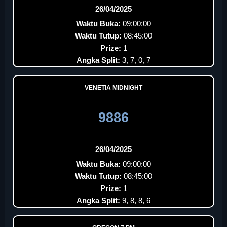
26/04/2025
Waktu Buka:
09:00:00
Waktu Tutup:
08:45:00
Prize:
1
Angka Split:
3, 7, 0, 7
VENETIA MIDNIGHT
9886
26/04/2025
Waktu Buka:
09:00:00
Waktu Tutup:
08:45:00
Prize:
1
Angka Split:
9, 8, 8, 6