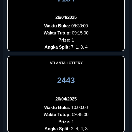
26/04/2025
Waktu Buka:
09:30:00
Waktu Tutup:
09:15:00
Prize:
1
Angka Split:
7, 1, 8, 4
ATLANTA LOTTERY
2443
26/04/2025
Waktu Buka:
10:00:00
Waktu Tutup:
09:45:00
Prize:
1
Angka Split:
2, 4, 4, 3