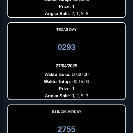
Prize:
1
Angka Split:
2, 1, 9, 8
TEXAS DAY
0293
27/04/2025
Waktu Buka:
00:30:00
Waktu Tutup:
00:15:00
Prize:
1
Angka Split:
0, 2, 9, 3
ILLINOIS MIDDAY
2755