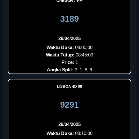
OREGON 7 PM
3189
26/04/2025
Waktu Buka:
09:00:00
Waktu Tutup:
08:45:00
Prize:
1
Angka Split:
3, 1, 8, 9
LISBOA 4D 09
9291
26/04/2025
Waktu Buka:
09:10:00