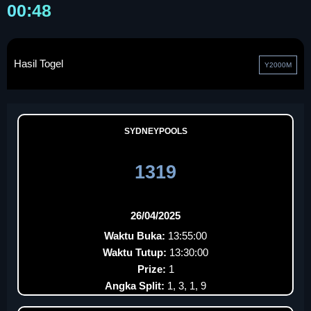
00:48
Hasil Togel
Y2000M
SYDNEYPOOLS
1319
26/04/2025
Waktu Buka:
13:55:00
Waktu Tutup:
13:30:00
Prize:
1
Angka Split:
1, 3, 1, 9