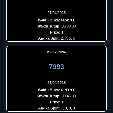
27/04/2025
Waktu Buka:
00:45:00
Waktu Tutup:
00:30:00
Prize:
1
Angka Split:
2, 7, 5, 5
MC EVENING
7993
27/04/2025
Waktu Buka:
01:00:00
Waktu Tutup:
00:45:00
Prize:
1
Angka Split:
7, 9, 9, 3