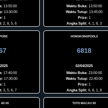
a:
13:55:00
Waktu Buka:
13:50:00
p:
13:30:00
Waktu Tutup:
13:45:00
e:
1
Prize:
1
t:
2, 8, 5, 6
Angka Split:
4, 1, 6, 3
PORE
HONGKONGPOOLS
67
6818
/2025
02/04/2025
a:
17:40:00
Waktu Buka:
23:00:00
p:
17:30:00
Waktu Tutup:
22:40:00
e:
1
Prize:
1
t:
3, 5, 6, 7
Angka Split:
6, 8, 1, 8
 4D 00
TOTO MACAU 00