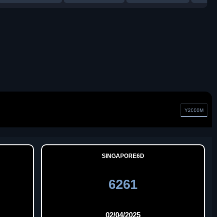
Y2000M
SINGAPORE6D
6261
02/04/2025