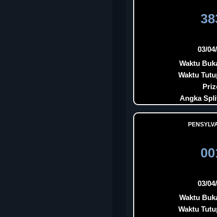
38
03/04
Waktu Buk
Waktu Tutu
Priz
Angka Spli
PENSYLVA
00
03/04
Waktu Buk
Waktu Tutu