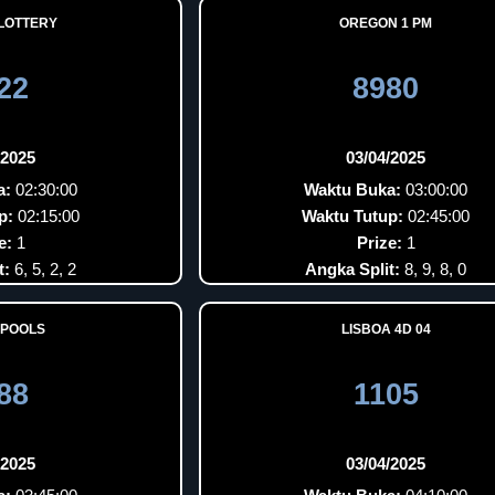
LOTTERY
OREGON 1 PM
22
8980
/2025
03/04/2025
a:
02:30:00
Waktu Buka:
03:00:00
p:
02:15:00
Waktu Tutup:
02:45:00
e:
1
Prize:
1
t:
6, 5, 2, 2
Angka Split:
8, 9, 8, 0
 POOLS
LISBOA 4D 04
88
1105
/2025
03/04/2025