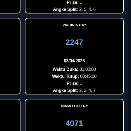
Prize:
1
Angka Split:
2, 5, 4, 6
VIRGINIA DAY
2247
03/04/2025
Waktu Buka:
01:00:00
Waktu Tutup:
00:45:00
Prize:
1
Angka Split:
2, 2, 4, 7
MIAMI LOTTERY
4071