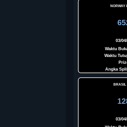
NORWAY 
65
03/04
Waktu Buk
Waktu Tutu
Priz
Angka Spli
BRASIL
12
03/04