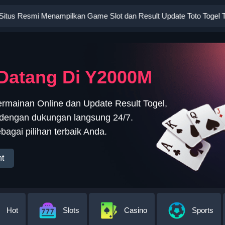
lkan Game Slot dan Result Update Toto Togel Terpercaya Di Webs
Datang Di
Y2000M
ermainan Online dan Update Result Togel,
dengan dukungan langsung 24/7.
agai pilihan terbaik Anda.
t
Hot
Slots
Casino
Sports