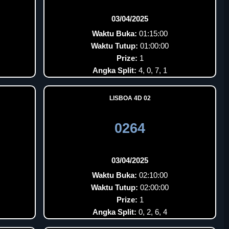
03/04/2025
Waktu Buka:
01:15:00
Waktu Tutup:
01:00:00
Prize:
1
Angka Split:
4, 0, 7, 1
LISBOA 4D 02
0264
03/04/2025
Waktu Buka:
02:10:00
Waktu Tutup:
02:00:00
Prize:
1
Angka Split:
0, 2, 6, 4