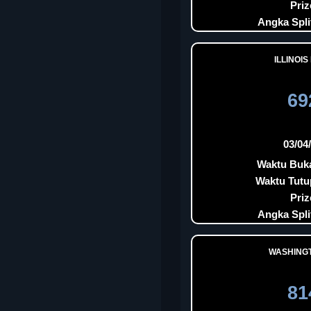
Priz
Angka Spli
ILLINOIS
69
03/04
Waktu Buk
Waktu Tutu
Priz
Angka Spli
WASHINGT
81