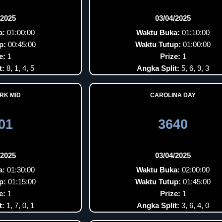
/2025
03/04/2025
a:
01:00:00
Waktu Buka:
01:10:00
p:
00:45:00
Waktu Tutup:
01:00:00
e:
1
Prize:
1
t:
8, 1, 4, 5
Angka Split:
5, 6, 9, 3
RK MID
CAROLINA DAY
01
3640
/2025
03/04/2025
a:
01:30:00
Waktu Buka:
02:00:00
p:
01:15:00
Waktu Tutup:
01:45:00
e:
1
Prize:
1
t:
1, 7, 0, 1
Angka Split:
3, 6, 4, 0