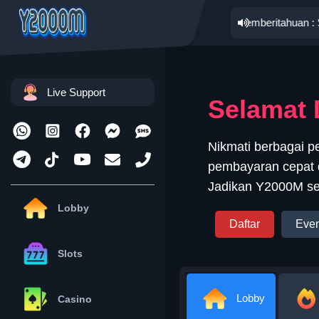
Pemberitahuan : Situs Resmi Menampi
Live Support
Selamat 
Nikmati berbagai p
pembayaran cepat 
Jadikan Y2000M seb
Lobby
Daftar
Even
Slots
Lobby
Casino