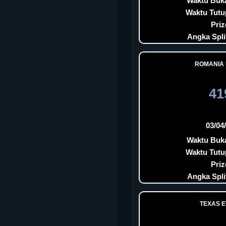
Waktu Buk
Waktu Tutu
Priz
Angka Spli
ROMANIA 
41
03/04
Waktu Buk
Waktu Tutu
Priz
Angka Spli
TEXAS E