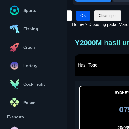
Sports
Search
Clear input
for:
Home
>
Diposting pada: Marc
Fishing
Y2000M hasil u
Crash
Hasil Togel
Lottery
Cock Fight
SYDNE
Poker
07
E-sports
20/03