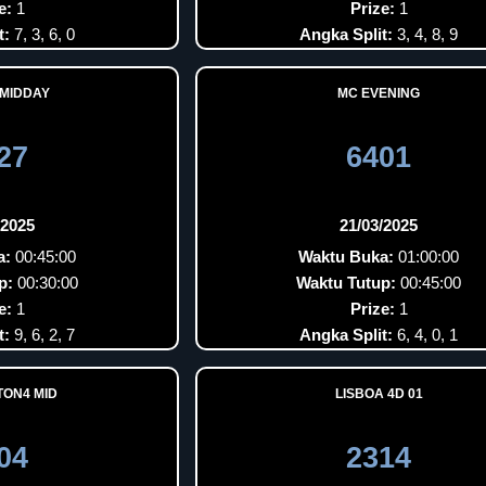
e:
1
Prize:
1
t:
7, 3, 6, 0
Angka Split:
3, 4, 8, 9
 MIDDAY
MC EVENING
27
6401
/2025
21/03/2025
a:
00:45:00
Waktu Buka:
01:00:00
p:
00:30:00
Waktu Tutup:
00:45:00
e:
1
Prize:
1
t:
9, 6, 2, 7
Angka Split:
6, 4, 0, 1
ON4 MID
LISBOA 4D 01
04
2314