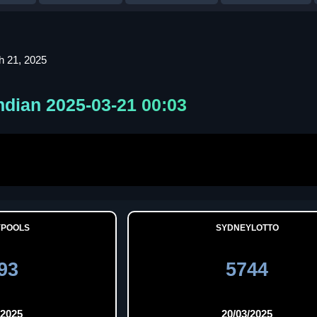
h 21, 2025
ndian 2025-03-21 00:03
YPOOLS
SYDNEYLOTTO
93
5744
/2025
20/03/2025