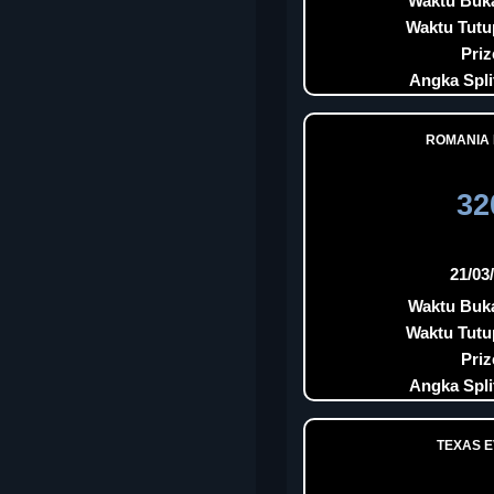
Waktu Buk
Waktu Tutu
Priz
Angka Spli
ROMANIA 
32
21/03
Waktu Buk
Waktu Tutu
Priz
Angka Spli
TEXAS E