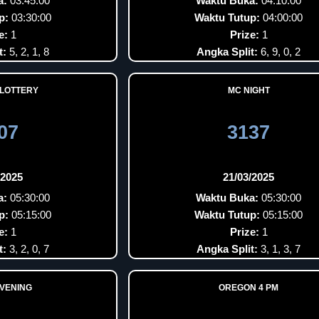
a:
03:45:00
Waktu Buka:
04:10:00
p:
03:30:00
Waktu Tutup:
04:00:00
e:
1
Prize:
1
t:
5, 2, 1, 8
Angka Split:
6, 9, 0, 2
LOTTERY
MC NIGHT
07
3137
/2025
21/03/2025
a:
05:30:00
Waktu Buka:
05:30:00
p:
05:15:00
Waktu Tutup:
05:15:00
e:
1
Prize:
1
t:
3, 2, 0, 7
Angka Split:
3, 1, 3, 7
VENING
OREGON 4 PM