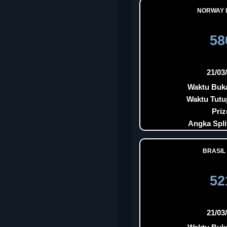
NORWAY 
58
21/03
Waktu Buk
Waktu Tutu
Priz
Angka Spli
BRASIL
52
21/03