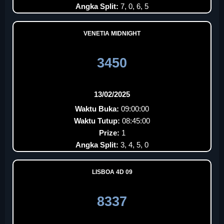
Angka Split:
7, 0, 6, 5
VENETIA MIDNIGHT
3450
13/02/2025
Waktu Buka:
09:00:00
Waktu Tutup:
08:45:00
Prize:
1
Angka Split:
3, 4, 5, 0
LISBOA 4D 09
8337