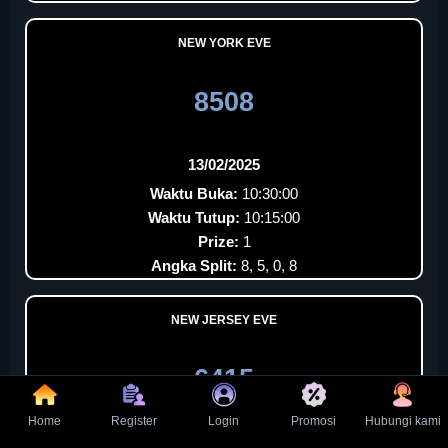
NEW YORK EVE
8508
13/02/2025
Waktu Buka:
10:30:00
Waktu Tutup:
10:15:00
Prize:
1
Angka Split:
8, 5, 0, 8
NEW JERSEY EVE
6415
Home
Register
Login
Promosi
Hubungi kami
13/02/2025