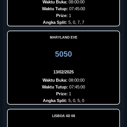
Waktu Buka:
08:00:00
Waktu Tutup:
07:45:00
Prize:
1
Angka Split:
5, 0, 7, 7
MARYLAND EVE
5050
13/02/2025
Waktu Buka:
08:00:00
Waktu Tutup:
07:45:00
Prize:
1
Angka Split:
5, 0, 5, 0
LISBOA 4D 08