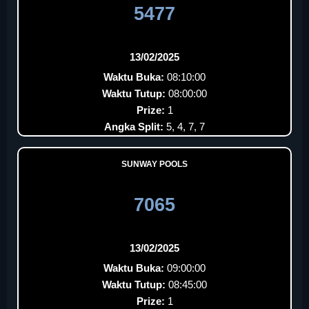
5477
13/02/2025
Waktu Buka:
08:10:00
Waktu Tutup:
08:00:00
Prize:
1
Angka Split:
5, 4, 7, 7
SUNWAY POOLS
7065
13/02/2025
Waktu Buka:
09:00:00
Waktu Tutup:
08:45:00
Prize:
1