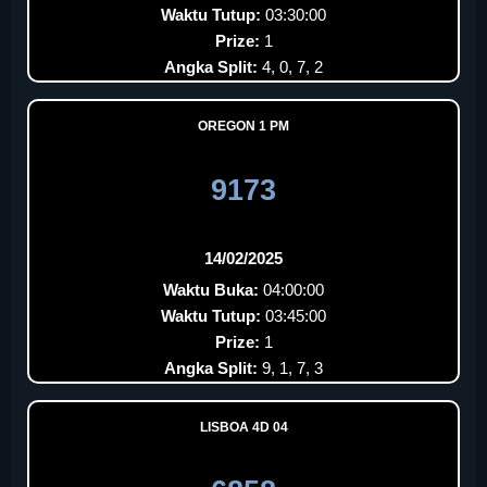
Waktu Tutup:
03:30:00
Prize:
1
Angka Split:
4, 0, 7, 2
OREGON 1 PM
9173
14/02/2025
Waktu Buka:
04:00:00
Waktu Tutup:
03:45:00
Prize:
1
Angka Split:
9, 1, 7, 3
LISBOA 4D 04