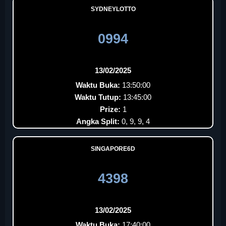
SYDNEYLOTTO
0994
13/02/2025
Waktu Buka:
13:50:00
Waktu Tutup:
13:45:00
Prize:
1
Angka Split:
0, 9, 9, 4
SINGAPORE6D
4398
13/02/2025
Waktu Buka:
17:40:00