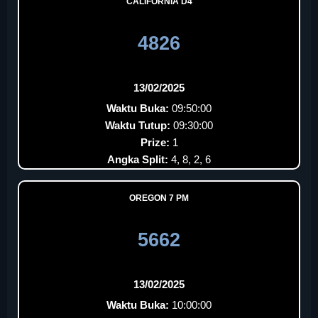
CALIFORNIA D4
4826
13/02/2025
Waktu Buka:
09:50:00
Waktu Tutup:
09:30:00
Prize:
1
Angka Split:
4, 8, 2, 6
OREGON 7 PM
5662
13/02/2025
Waktu Buka:
10:00:00