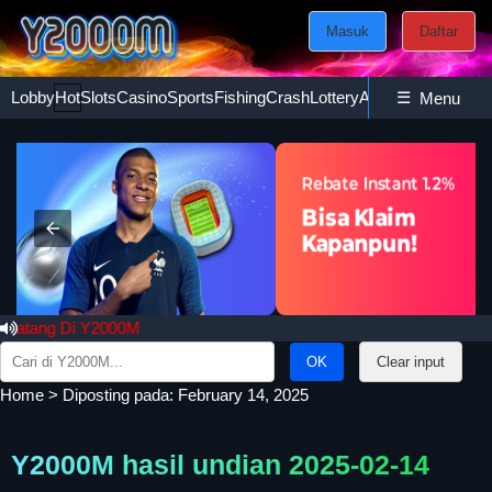
Masuk
Daftar
Lobby
Hot
Slots
Casino
Sports
Fishing
Crash
Lottery
Ayam
☰
Poker
Esport
Menu
ang Di Y2000M
Search
Clear input
for:
Home
>
Diposting pada: February 14, 2025
Y2000M hasil undian 2025-02-14