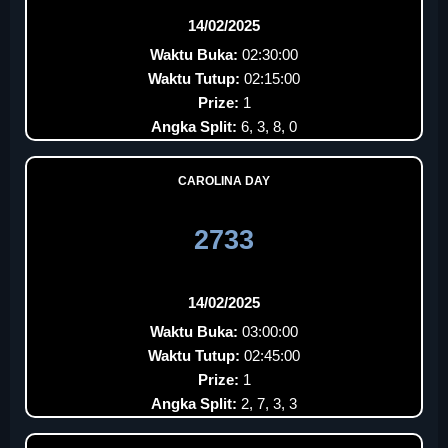
14/02/2025
Waktu Buka:
02:30:00
Waktu Tutup:
02:15:00
Prize:
1
Angka Split:
6, 3, 8, 0
CAROLINA DAY
2733
14/02/2025
Waktu Buka:
03:00:00
Waktu Tutup:
02:45:00
Prize:
1
Angka Split:
2, 7, 3, 3