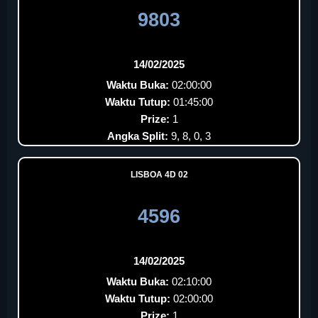
9803
14/02/2025
Waktu Buka:
02:00:00
Waktu Tutup:
01:45:00
Prize:
1
Angka Split:
9, 8, 0, 3
LISBOA 4D 02
4596
14/02/2025
Waktu Buka:
02:10:00
Waktu Tutup:
02:00:00
Prize:
1