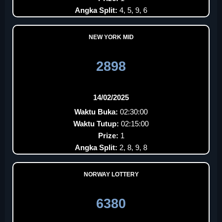
Angka Split:
4, 5, 9, 6
NEW YORK MID
2898
14/02/2025
Waktu Buka:
02:30:00
Waktu Tutup:
02:15:00
Prize:
1
Angka Split:
2, 8, 9, 8
NORWAY LOTTERY
6380