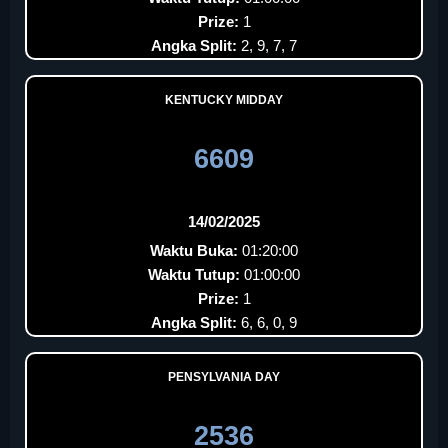
Prize:
1
Angka Split:
2, 9, 7, 7
KENTUCKY MIDDAY
6609
14/02/2025
Waktu Buka:
01:20:00
Waktu Tutup:
01:00:00
Prize:
1
Angka Split:
6, 6, 0, 9
PENSYLVANIA DAY
2536